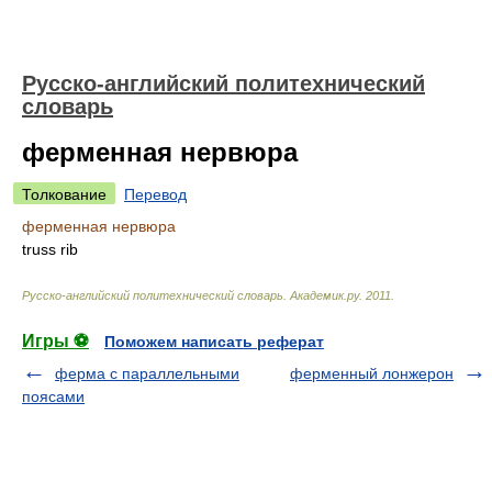
Русско-английский политехнический
словарь
ферменная нервюра
Толкование
Перевод
ферменная нервюра
truss rib
Русско-английский политехнический словарь
.
Академик.ру
.
2011
.
Игры ⚽
Поможем написать реферат
ферма с параллельными
ферменный лонжерон
поясами